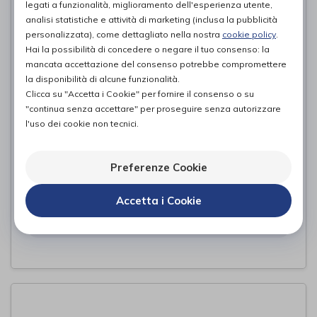
legati a funzionalità, miglioramento dell'esperienza utente,
analisi statistiche e attività di marketing (inclusa la pubblicità
personalizzata), come dettagliato nella nostra
cookie policy
.
Hai la possibilità di concedere o negare il tuo consenso: la
mancata accettazione del consenso potrebbe compromettere
la disponibilità di alcune funzionalità.
Clicca su "Accetta i Cookie" per fornire il consenso o su
"continua senza accettare" per proseguire senza autorizzare
l'uso dei cookie non tecnici.
Preferenze Cookie
F0S2000
I-Tech Medical Division
di
Accetta i Cookie
39,00€
PROVA E ACQUISTA IN NEGOZIO DA