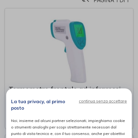
PAGINA 1 DI 1
Termometro frontale ad infrarossi -
FI06
La tua privacy, al primo
continua senza accettare
I-Tech Medical Division
di
posto
30,00€
PROVA E ACQUISTA IN NEGOZIO DA
Noi, insieme ad alcuni partner selezionati, impieghiamo cookie
o strumenti analoghi per scopi strettamente necessari dal
punto di vista tecnico e, con il tuo consenso, anche per obiettivi