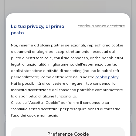
La tua privacy, al primo
continua senza accettare
posto
Noi, insieme ad alcuni partner selezionati, impieghiamo cookie
o strumenti analoghi per scopi strettamente necessari dal
punto di vista tecnico e, con il tuo consenso, anche per obiettivi
legati a funzionalità, miglioramento dell'esperienza utente,
analisi statistiche e attività di marketing (inclusa la pubblicità
Fascia Toracica Post Operatoria
personalizzata), come dettagliato nella nostra
cookie policy
.
Bianca 80 cm
Hai la possibilità di concedere o negare il tuo consenso: la
Mara Intimo Sanitario
mancata accettazione del consenso potrebbe compromettere
di
la disponibilità di alcune funzionalità.
39,90€
Clicca su "Accetta i Cookie" per fornire il consenso o su
PROVA E ACQUISTA IN NEGOZIO DA
"continua senza accettare" per proseguire senza autorizzare
l'uso dei cookie non tecnici.
Preferenze Cookie