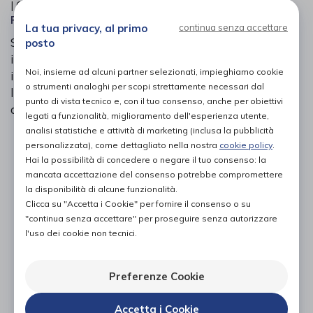
| Codice Nomenclatore tariffario:
09.06.12
| Categoria:
Prodotti ortopedici
»
Tape e bendaggi
La tua privacy, al primo
continua senza accettare
Si tratta di una guaina in neoprene completamente
posto
impermeabile che permette di fare la doccia e
Noi, insieme ad alcuni partner selezionati, impieghiamo cookie
immergersi nell’acqua, in piscina o al mare, in piena
o strumenti analoghi per scopi strettamente necessari dal
libertà e sicurezza. Morbida e resistente è semplice
punto di vista tecnico e, con il tuo consenso, anche per obiettivi
da indossare. È lavabile e riutilizzabile.
legati a funzionalità, miglioramento dell'esperienza utente,
analisi statistiche e attività di marketing (inclusa la pubblicità
PROVA E ACQUISTA IN NEGOZIO
personalizzata), come dettagliato nella nostra
cookie policy
.
62,00€
DA
Hai la possibilità di concedere o negare il tuo consenso: la
mancata accettazione del consenso potrebbe compromettere
PROVA E NOLEGGIA IN NEGOZIO
la disponibilità di alcune funzionalità.
NON DISPONIBILE
Clicca su "Accetta i Cookie" per fornire il consenso o su
"continua senza accettare" per proseguire senza autorizzare
ACQUISTA ONLINE
l'uso dei cookie non tecnici.
NON DISPONIBILE
Preferenze Cookie
Accetta i Cookie