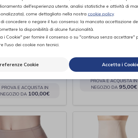
lioramento dell'esperienza utente, analisi statistiche e attività di ma
rsonalizzata), come dettagliato nella nostra
cookie policy
.
tà di concedere o negare il tuo consenso: la mancata accettazione d
ettere la disponibilità di alcune funzionalità.
ta i Cookie" per fornire il consenso o su "continua senza accettare" 
 l'uso dei cookie non tecnici.
RA ART - Body
MANOPOLA DI
ellante Comfort
PROTEZIONE - C7
referenze Cookie
Accetta i Cooki
3
Alboland
di
ta
PROVA E ACQUISTA IN
95,00€
NEGOZIO DA
PROVA E ACQUISTA IN
100,00€
NEGOZIO DA