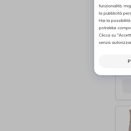
funzionalità, mig
la pubblicità pe
Hai la possibili
potrebbe comprom
Clicca su "Accet
senza autorizzare
CLA
mod
P
357
Ani
di