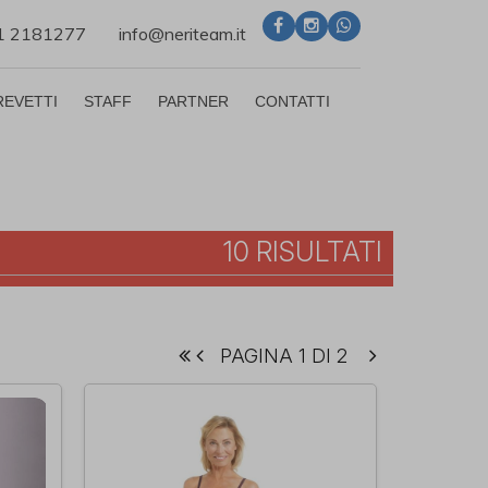
71 2181277
info@neriteam.it
REVETTI
STAFF
PARTNER
CONTATTI
10 RISULTATI
PAGINA 1 DI 2