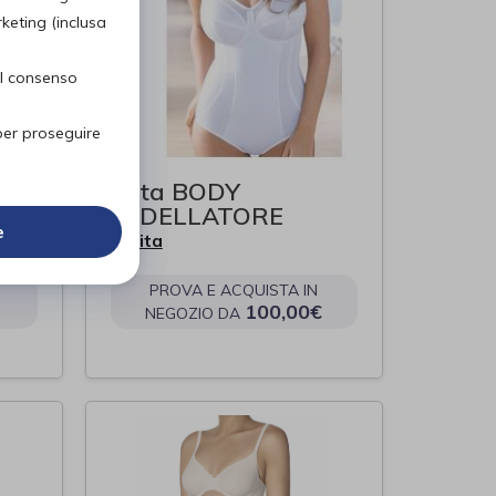
rketing (inclusa
el consenso
per proseguire
Anita BODY
05
MODELLATORE
e
Anita
di
PROVA E ACQUISTA IN
100,00€
NEGOZIO DA