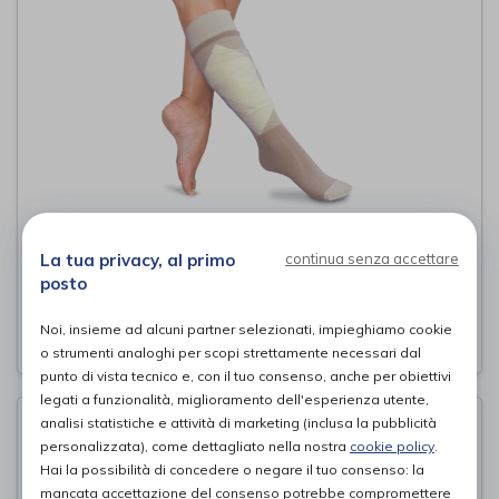
GLORIAFIX GAMBALETTO
Gloria Med
La tua privacy, al primo
continua senza accettare
di
posto
4,50€
PROVA E ACQUISTA IN NEGOZIO DA
Noi, insieme ad alcuni partner selezionati, impieghiamo cookie
o strumenti analoghi per scopi strettamente necessari dal
punto di vista tecnico e, con il tuo consenso, anche per obiettivi
legati a funzionalità, miglioramento dell'esperienza utente,
analisi statistiche e attività di marketing (inclusa la pubblicità
personalizzata), come dettagliato nella nostra
cookie policy
.
Hai la possibilità di concedere o negare il tuo consenso: la
mancata accettazione del consenso potrebbe compromettere