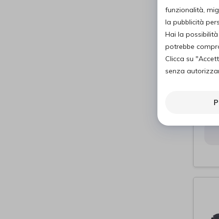
funzionalità, mig
la pubblicità pe
Hai la possibili
potrebbe comprom
Clicca su "Accet
senza autorizzare
OMR
C10
P
OM
di