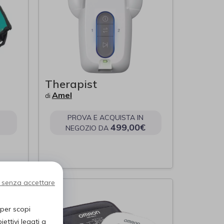
Therapist
Amel
di
PROVA E ACQUISTA IN
499,00€
NEGOZIO DA
 senza accettare
 per scopi
ettivi legati a