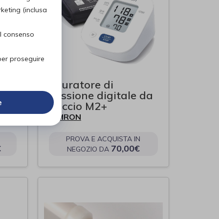
rketing (inclusa
el consenso
per proseguire
Misuratore di
TRO
pressione digitale da
e
braccio M2+
OMRON
di
PROVA E ACQUISTA IN
€
70,00€
NEGOZIO DA