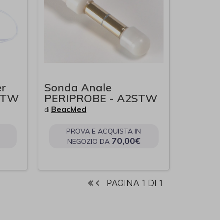
r
Sonda Anale
2STW
PERIPROBE - A2STW
BeacMed
di
PROVA E ACQUISTA IN
70,00€
NEGOZIO DA
PAGINA 1 DI 1