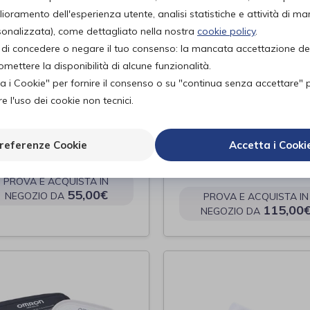
lioramento dell'esperienza utente, analisi statistiche e attività di ma
rsonalizzata), come dettagliato nella nostra
cookie policy
.
tà di concedere o negare il tuo consenso: la mancata accettazione d
ettere la disponibilità di alcune funzionalità.
ta i Cookie" per fornire il consenso o su "continua senza accettare" 
 l'uso dei cookie non tecnici.
ON Nebulizzatore
OMRON RS4
1
SFIGMOMANOME
referenze Cookie
Accetta i Cooki
DA POLSO
RON
OMRON
di
PROVA E ACQUISTA IN
55,00€
NEGOZIO DA
PROVA E ACQUISTA IN
115,00
NEGOZIO DA