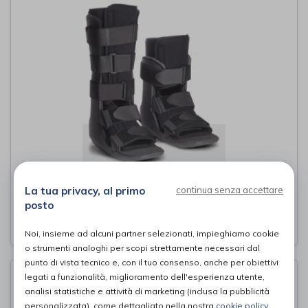
XCelTrax Standard
Procare
di
La tua privacy, al primo
continua senza accettare
posto
115,00€
PROVA E ACQUISTA IN NEGOZIO DA
Noi, insieme ad alcuni partner selezionati, impieghiamo cookie
o strumenti analoghi per scopi strettamente necessari dal
punto di vista tecnico e, con il tuo consenso, anche per obiettivi
legati a funzionalità, miglioramento dell'esperienza utente,
analisi statistiche e attività di marketing (inclusa la pubblicità
personalizzata), come dettagliato nella nostra
cookie policy
.