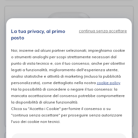
La tua privacy, al primo
continua senza accettare
posto
Noi, insieme ad alcuni partner selezionati, impieghiamo cookie
o strumenti analoghi per scopi strettamente necessari dal
punto di vista tecnico e, con il tuo consenso, anche per obiettivi
legati a funzionalità, miglioramento dell'esperienza utente,
analisi statistiche e attività di marketing (inclusa la pubblicità
personalizzata), come dettagliato nella nostra
cookie policy
.
Therapist
Hai la possibilità di concedere o negare il tuo consenso: la
Amel
di
mancata accettazione del consenso potrebbe compromettere
la disponibilità di alcune funzionalità.
499,00€
PROVA E ACQUISTA IN NEGOZIO DA
Clicca su "Accetta i Cookie" per fornire il consenso o su
"continua senza accettare" per proseguire senza autorizzare
l'uso dei cookie non tecnici.