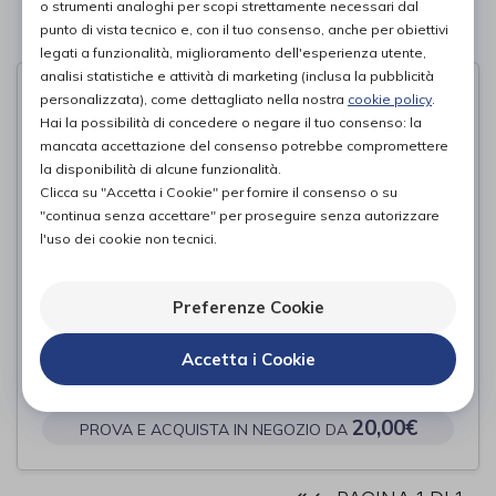
o strumenti analoghi per scopi strettamente necessari dal
punto di vista tecnico e, con il tuo consenso, anche per obiettivi
PAGINA 1 DI 1
legati a funzionalità, miglioramento dell'esperienza utente,
analisi statistiche e attività di marketing (inclusa la pubblicità
personalizzata), come dettagliato nella nostra
cookie policy
.
Hai la possibilità di concedere o negare il tuo consenso: la
mancata accettazione del consenso potrebbe compromettere
la disponibilità di alcune funzionalità.
Clicca su "Accetta i Cookie" per fornire il consenso o su
"continua senza accettare" per proseguire senza autorizzare
l'uso dei cookie non tecnici.
Preferenze Cookie
COPPIA DI RUOTE PIROETTANTI
Accetta i Cookie
Wimed
di
20,00€
PROVA E ACQUISTA IN NEGOZIO DA