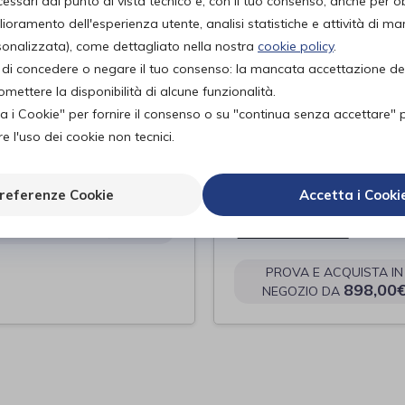
ssari dal punto di vista tecnico e, con il tuo consenso, anche per obi
lioramento dell'esperienza utente, analisi statistiche e attività di ma
rsonalizzata), come dettagliato nella nostra
cookie policy
.
tà di concedere o negare il tuo consenso: la mancata accettazione d
ettere la disponibilità di alcune funzionalità.
ta i Cookie" per fornire il consenso o su "continua senza accettare" 
 l'uso dei cookie non tecnici.
torale pelvico
CARROZZINA
LEGGERA
oland
PIEGHEVOLE BRE
referenze Cookie
Accetta i Cooki
BasiX 2
PROVA E ACQUISTA IN
63,00€
Sunrise Medical
NEGOZIO DA
di
PROVA E ACQUISTA IN
898,00
NEGOZIO DA