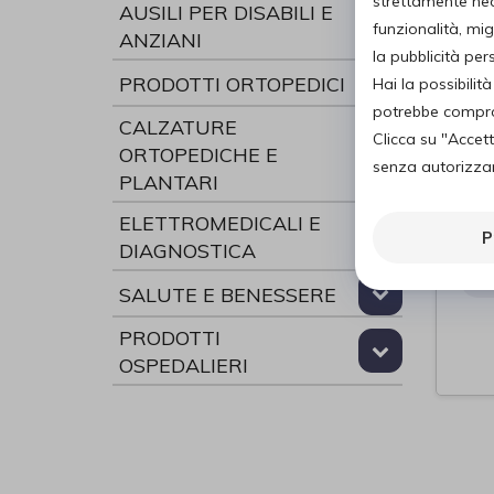
strettamente nece
AUSILI PER DISABILI E
funzionalità, mig
ANZIANI
la pubblicità pe
PRODOTTI ORTOPEDICI
Hai la possibili
potrebbe comprom
CALZATURE
Clicca su "Accet
ORTOPEDICHE E
senza autorizzare
Pet
PLANTARI
Alb
di
ELETTROMEDICALI E
P
DIAGNOSTICA
SALUTE E BENESSERE
PRODOTTI
OSPEDALIERI