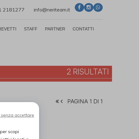
71 2181277
info@neriteam.it
REVETTI
STAFF
PARTNER
CONTATTI
2 RISULTATI
PAGINA 1 DI 1
 senza accettare
 per scopi