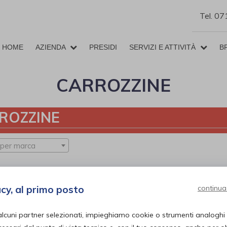
Tel. 0
HOME
AZIENDA
PRESIDI
SERVIZI E ATTIVITÀ
B
CARROZZINE
ROZZINE
 per marca
acy, al primo posto
continua
alcuni partner selezionati, impieghiamo cookie o strumenti analoghi