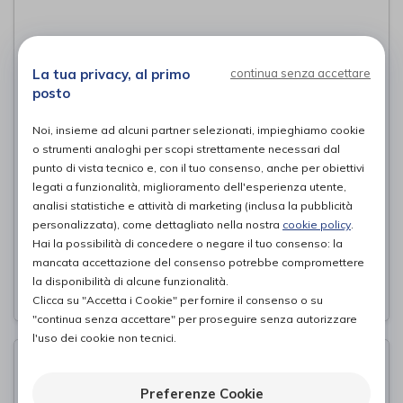
La tua privacy, al primo
continua senza accettare
posto
Noi, insieme ad alcuni partner selezionati, impieghiamo cookie
o strumenti analoghi per scopi strettamente necessari dal
punto di vista tecnico e, con il tuo consenso, anche per obiettivi
legati a funzionalità, miglioramento dell'esperienza utente,
analisi statistiche e attività di marketing (inclusa la pubblicità
Coppia pesi polso/caviglia Toorx
personalizzata), come dettagliato nella nostra
cookie policy
.
Hai la possibilità di concedere o negare il tuo consenso: la
Toorx
di
mancata accettazione del consenso potrebbe compromettere
la disponibilità di alcune funzionalità.
7,00€
PROVA E ACQUISTA IN NEGOZIO DA
Clicca su "Accetta i Cookie" per fornire il consenso o su
"continua senza accettare" per proseguire senza autorizzare
l'uso dei cookie non tecnici.
Preferenze Cookie