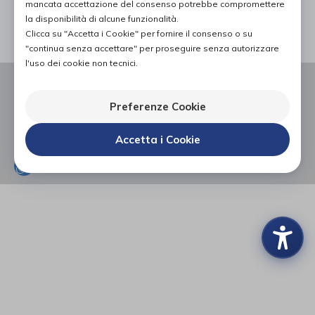
mancata accettazione del consenso potrebbe compromettere
PAGINA 1 DI 0
la disponibilità di alcune funzionalità.
Clicca su "Accetta i Cookie" per fornire il consenso o su
"continua senza accettare" per proseguire senza autorizzare
l'uso dei cookie non tecnici.
VIA FLAMINIA 309,
60126, TORRETTE (AN)
P.I. 01543240426
Preferenze Cookie
0712181277
Accetta i Cookie
INFO@NERITEAM.COM
WHATSAPP