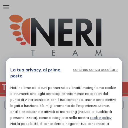
Attiva/disattiva
la
navigazione
06 12 09
La tua privacy, al primo
continua senza accettare
posto
TUTTE LE CATEGORIE
Noi, insieme ad alcuni partner selezionati, impieghiamo cookie
o strumenti analoghi per scopi strettamente necessari dal
punto di vista tecnico e, con il tuo consenso, anche per obiettivi
Cerca per marca
legati a funzionalità, miglioramento dell'esperienza utente,
analisi statistiche e attività di marketing (inclusa la pubblicità
PAGINA 1 DI 0
personalizzata), come dettagliato nella nostra
cookie policy
.
Hai la possibilità di concedere o negare il tuo consenso: la