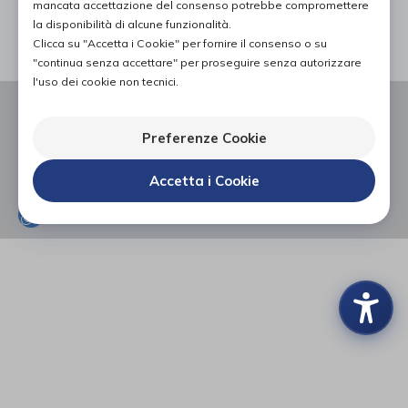
mancata accettazione del consenso potrebbe compromettere
PAGINA 1 DI 0
la disponibilità di alcune funzionalità.
Clicca su "Accetta i Cookie" per fornire il consenso o su
"continua senza accettare" per proseguire senza autorizzare
l'uso dei cookie non tecnici.
VIA FLAMINIA 309,
60126, TORRETTE (AN)
P.I. 01543240426
Preferenze Cookie
0712181277
Accetta i Cookie
INFO@NERITEAM.COM
WHATSAPP