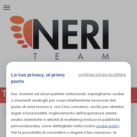
Attiva/disattiva
la
navigazione
06 33 03
La tua privacy, al primo
continua senza accettare
posto
TUTTE LE CATEGORIE
Noi, insieme ad alcuni partner selezionati, impieghiamo cookie
o strumenti analoghi per scopi strettamente necessari dal
punto di vista tecnico e, con il tuo consenso, anche per obiettivi
Cerca per marca
legati a funzionalità, miglioramento dell'esperienza utente,
analisi statistiche e attività di marketing (inclusa la pubblicità
PAGINA 1 DI 0
personalizzata), come dettagliato nella nostra
cookie policy
.
Hai la possibilità di concedere o negare il tuo consenso: la