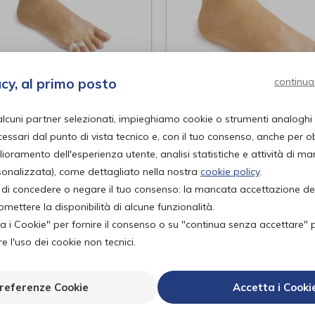
acy, al primo posto
continua
ble looped small
Eupinkifinger doub
alcuni partner selezionati, impieghiamo cookie o strumenti analoghi
 corrector
loop
ssari dal punto di vista tecnico e, con il tuo consenso, anche per obi
medica
Eumedica
di
lioramento dell'esperienza utente, analisi statistiche e attività di ma
rsonalizzata), come dettagliato nella nostra
cookie policy
.
PROVA E ACQUISTA IN
PROVA E ACQUISTA IN
tà di concedere o negare il tuo consenso: la mancata accettazione d
7,90€
12,20€
NEGOZIO DA
NEGOZIO DA
ettere la disponibilità di alcune funzionalità.
ta i Cookie" per fornire il consenso o su "continua senza accettare" 
 l'uso dei cookie non tecnici.
referenze Cookie
Accetta i Cooki