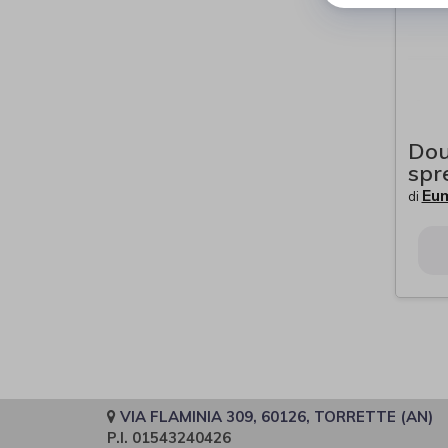
Dou
spr
Eu
di
VIA FLAMINIA 309, 60126, TORRETTE (AN)
P.I. 01543240426