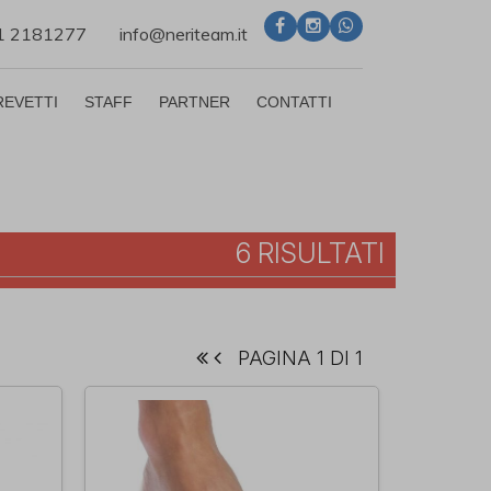
71 2181277
info@neriteam.it
REVETTI
STAFF
PARTNER
CONTATTI
6 RISULTATI
PAGINA 1 DI 1