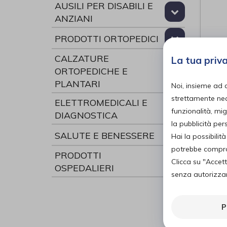
AUSILI PER DISABILI E
ANZIANI
PRODOTTI ORTOPEDICI
CALZATURE
La tua priv
ORTOPEDICHE E
Dou
PLANTARI
Noi, insieme ad 
toe
strettamente nece
ELETTROMEDICALI E
Eu
di
funzionalità, mig
DIAGNOSTICA
la pubblicità pe
SALUTE E BENESSERE
Hai la possibili
potrebbe comprom
PRODOTTI
Clicca su "Accet
OSPEDALIERI
senza autorizzare
P